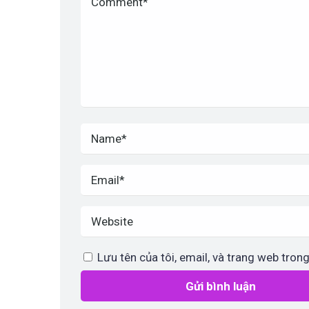
Lưu tên của tôi, email, và trang web trong 