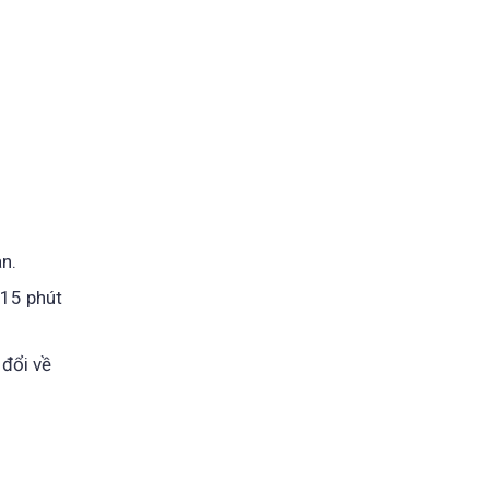
àn.
 15 phút
 đổi về