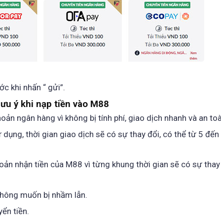
ớc khi nhấn “ gửi”.
lưu ý khi nạp tiền vào M88
ản ngân hàng vì không bị tính phí, giao dịch nhanh và an to
 dụng, thời gian giao dịch sẽ có sự thay đổi, có thể từ 5 đến
hoản nhận tiền của M88 vì từng khung thời gian sẽ có sự thay
không muốn bị nhầm lẫn.
ển tiền.