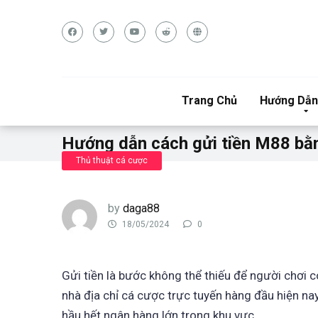
Trang Chủ
Hướng Dẫn
Hướng dẫn cách gửi tiền M88 bằn
Thủ thuật cá cược
by
daga88
18/05/2024
0
Gửi tiền là bước không thể thiếu để người chơi c
nhà địa chỉ cá cược trực tuyến hàng đầu hiện na
hầu hết ngân hàng lớn trong khu vực.