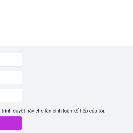
trình duyệt này cho lần bình luận kế tiếp của tôi.