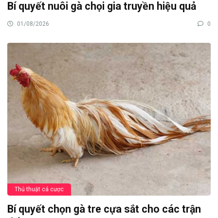
Bí quyết nuôi gà chọi gia truyền hiệu quả
01/08/2026
0
Thủ thuật cá cược
Bí quyết chọn gà tre cựa sắt cho các trận