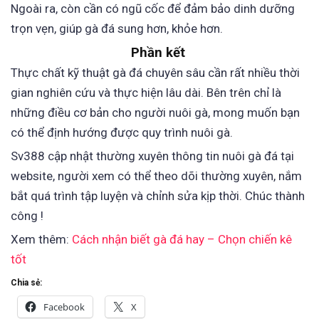
Ngoài ra, còn cần có ngũ cốc để đảm bảo dinh dưỡng
trọn vẹn, giúp gà đá sung hơn, khỏe hơn.
Phần kết
Thực chất kỹ thuật gà đá chuyên sâu cần rất nhiều thời
gian nghiên cứu và thực hiện lâu dài. Bên trên chỉ là
những điều cơ bản cho người nuôi gà, mong muốn bạn
có thể định hướng được quy trình nuôi gà.
Sv388 cập nhật thường xuyên thông tin nuôi gà đá tại
website, người xem có thể theo dõi thường xuyên, nắm
bắt quá trình tập luyện và chỉnh sửa kịp thời. Chúc thành
công !
Xem thêm:
Cách nhận biết gà đá hay – Chọn chiến kê
tốt
Chia sẻ:
Facebook
X