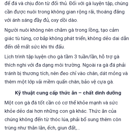
để đá và chịu đòn từ đối thủ. Đối với gà luyện tập, chúng
cần được nuôi trong không gian rộng rãi, thoáng đãng
với ánh sáng đầy đủ, oxy dồi dào.
Người nuôi không nên chăm gà trong lồng, tạo cảm
giác tù túng, cơ bắp không phát triển, không dẻo dai dẫn
đến dễ mất sức khi thi đấu.
Lịch trình tập luyện cho gà tầm 3 tuần/lần, hỗ trợ gà
thích nghi với đa dạng môi trường. Ngoài ra gà đá phải
tránh bị thương tích, nên đeo chỉ vào chân, dát mỏng và
thêm một lớp vải mềm quấn chân, bảo vệ cựa gà.
Kỹ thuật cung cấp thức ăn – chất dinh dưỡng
Một con gà đá tốt cần có cơ thể khỏe mạnh và sức
khỏe dẻo dai hơn những con gà khác. Thức ăn của
chúng không đến từ thóc lúa, phải bổ sung thêm côn
trùng như thằn lằn, ếch, giun đất,…