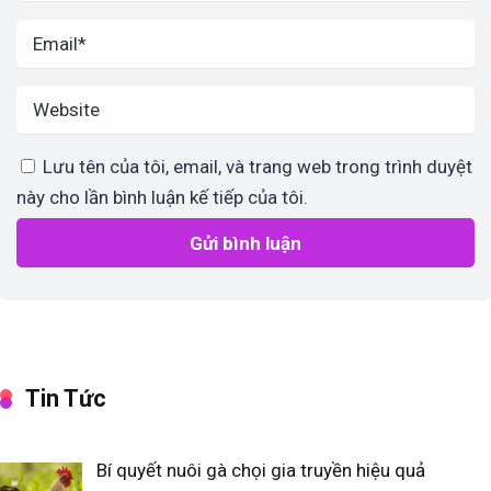
Lưu tên của tôi, email, và trang web trong trình duyệt
này cho lần bình luận kế tiếp của tôi.
Tin Tức
Bí quyết nuôi gà chọi gia truyền hiệu quả