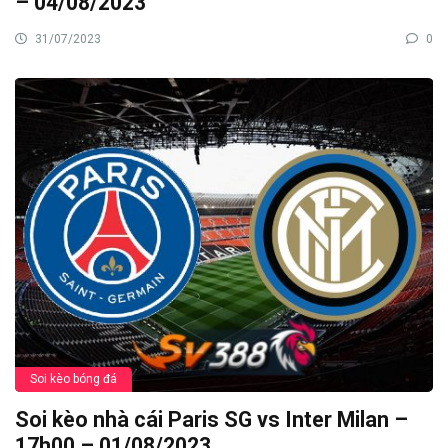
– 04/08/2023
31/07/2023
0
Soi kèo bóng đá
Soi kèo nhà cái Paris SG vs Inter Milan –
17h00 – 01/08/2023