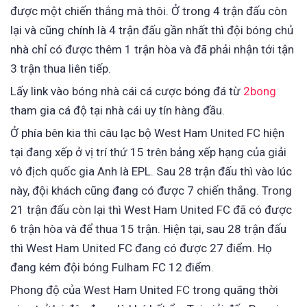
được một chiến thắng mà thôi. Ở trong 4 trận đấu còn
lại và cũng chính là 4 trận đấu gần nhất thì đội bóng chủ
nhà chỉ có được thêm 1 trận hòa và đã phải nhận tới tận
3 trận thua liên tiếp.
Lấy link vào bóng nhà cái cá cược bóng đá từ
2bong
tham gia cá độ tại nhà cái uy tín hàng đầu.
Ở phía bên kia thì câu lạc bộ West Ham United FC hiện
tại đang xếp ở vị trí thứ 15 trên bảng xếp hạng của giải
vô địch quốc gia Anh là EPL. Sau 28 trận đấu thì vào lúc
này, đội khách cũng đang có được 7 chiến thắng. Trong
21 trận đấu còn lại thì West Ham United FC đã có được
6 trận hòa và để thua 15 trận. Hiện tại, sau 28 trận đấu
thì West Ham United FC đang có được 27 điểm. Họ
đang kém đội bóng Fulham FC 12 điểm.
Phong độ của West Ham United FC trong quãng thời