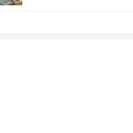
Sv388 – Đá gà trực tiếp Campuchia Svv388
©2023
sv388v.com
- Link vào đá gà sv388 mới nhất.
Về chúng tôi
Liên hệ
Chính sách bảo mật