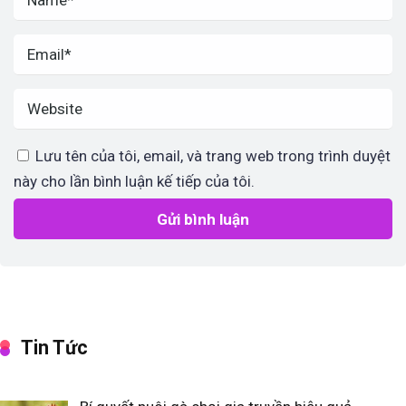
Lưu tên của tôi, email, và trang web trong trình duyệt
này cho lần bình luận kế tiếp của tôi.
Tin Tức