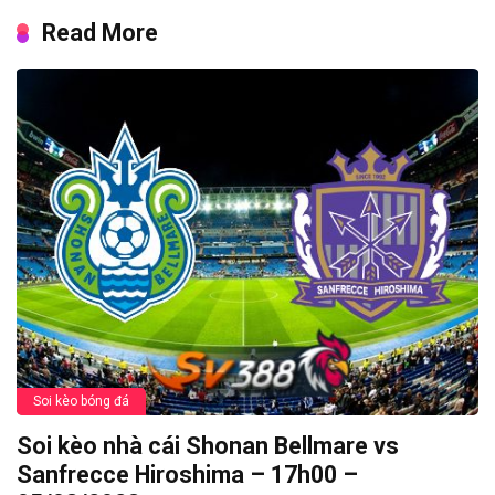
Read More
Soi kèo bóng đá
Soi kèo nhà cái Shonan Bellmare vs
Sanfrecce Hiroshima – 17h00 –