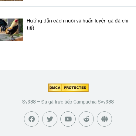
Hướng dẫn cách nuôi và huấn luyện gà đá chi
tiết
Sv388 – Đá gà trực tiếp Campuchia Svv388