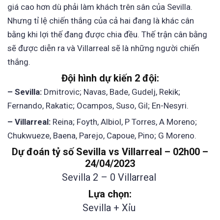
giá cao hơn dù phải làm khách trên sân của Sevilla.
Nhưng tỉ lệ chiến thắng của cả hai đang là khác cân
bằng khi lợi thế đang được chia đều. Thế trận cân bằng
sẽ được diễn ra và Villarreal sẽ là những người chiến
thắng.
Đội hình dự kiến 2 đội:
– Sevilla:
Dmitrovic; Navas, Bade, Gudelj, Rekik;
Fernando, Rakatic; Ocampos, Suso, Gil; En-Nesyri.
– Villarreal:
Reina; Foyth, Albiol, P Torres, A Moreno;
Chukwueze, Baena, Parejo, Capoue, Pino; G Moreno.
Dự đoán tỷ số Sevilla vs Villarreal – 02h00 –
24/04/2023
Sevilla 2
– 0 Villarreal
Lựa chọn:
Sevilla + Xỉu