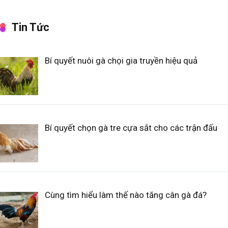
Tin Tức
Bí quyết nuôi gà chọi gia truyền hiệu quả
Bí quyết chọn gà tre cựa sắt cho các trận đấu
Cùng tìm hiểu làm thế nào tăng cân gà đá?