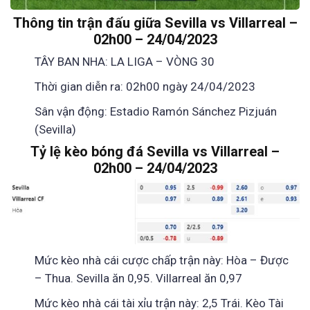
Thông tin trận đấu giữa Sevilla vs Villarreal –
02h00 – 24/04/2023
TÂY BAN NHA: LA LIGA – VÒNG 30
Thời gian diễn ra: 02h00 ngày 24/04/2023
Sân vận động: Estadio Ramón Sánchez Pizjuán
(Sevilla)
Tỷ lệ kèo bóng đá Sevilla vs Villarreal –
02h00 – 24/04/2023
Mức kèo nhà cái cược chấp trận này: Hòa – Được
– Thua. Sevilla ăn 0,95. Villarreal ăn 0,97
Mức kèo nhà cái tài xỉu trận này: 2,5 Trái. Kèo Tài